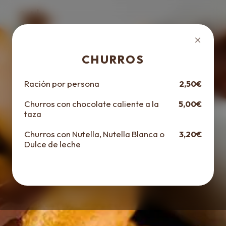
ES
|
EN
|
DE
×
CHURROS
Ración por persona
2,50€
Churros con chocolate caliente a la
5,00€
taza
Churros con Nutella, Nutella Blanca o
3,20€
Dulce de leche